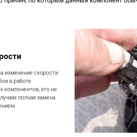
ко причин, по которым данный компонент обыч
орости
за изменение скорости
бои в работе
ых компонентов, его не
лучаях полная замена
ением.