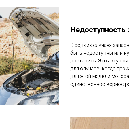
Недоступность 
В редких случаях запас
быть недоступны или н
доставить. Это актуаль
для случаев, когда про
для этой модели мотора
единственное верное р