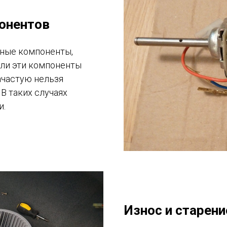
онентов
ные компоненты,
Если эти компоненты
ачастую нельзя
В таких случаях
и.
Износ и старени